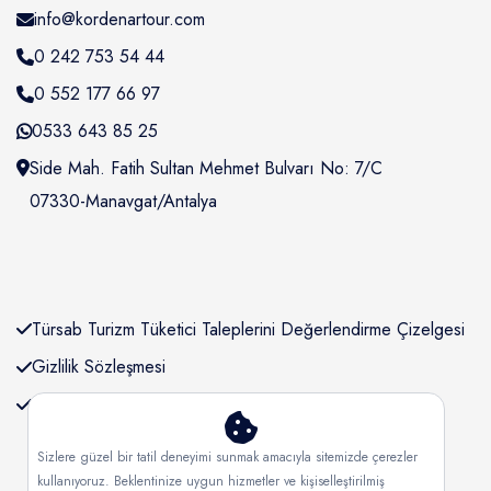
Guests' favourite area
Yurtdışı Turları
45
info@kordenartour.com
Westminster Borough
2026 Yılbaşı Yurtdışı
21
21
0 242 753 54 44
Turları
Kensington and Chelsea
78
0 552 177 66 97
2025 Tüm Yurtdışı Turları
24
Oxford Street
679
0533 643 85 25
2026 Tüm Yurtdışı Turları
15
Side Mah. Fatih Sultan Mehmet Bulvarı No: 7/C
2025 Sömestre ve Ara
17
07330-Manavgat/Antalya
Tatil Turları
29 Ekim Yurtdışı Turları
21
2026 Yılbaşı Yurtiçi Turları
0
29 Ekim Yurtiçi Turları
10
Türsab Turizm Tüketici Taleplerini Değerlendirme Çizelgesi
2026 Kurban Bayramı
Gizlilik Sözleşmesi
0
Yurtiçi Turları
KVKK Bilgilendirmesi
30 Ağustos Yurtdışı Turları
14
29 Ekim Yurtiçi Günübirlik
Sizlere güzel bir tatil deneyimi sunmak amacıyla sitemizde çerezler
9
kullanıyoruz. Beklentinize uygun hizmetler ve kişiselleştirilmiş
Turları