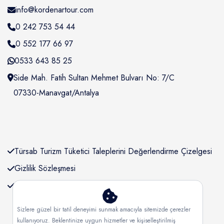
Wonderful 4.5+
45
info@kordenartour.com
Pansiyonlar
Very good 4+
21
0 242 753 54 44
Herşey Dahil
Good 3.5+
78
0 552 177 66 97
Ultra Herşey Dahil
0533 643 85 25
Style
Ultmate Herşey Dahil
Side Mah. Fatih Sultan Mehmet Bulvarı No: 7/C
Budget
92
Oda&Kahvaltı
07330-Manavgat/Antalya
Mid-range
45
Luxury
21
Tipler
Family-friendly
78
5 *
Türsab Turizm Tüketici Taleplerini Değerlendirme Çizelgesi
Business
679
Gizlilik Sözleşmesi
Yıldız derecelendirmesi
KVKK Bilgilendirmesi
Neighborhood
1
Central London
92
Sizlere güzel bir tatil deneyimi sunmak amacıyla sitemizde çerezler
2
kullanıyoruz. Beklentinize uygun hizmetler ve kişiselleştirilmiş