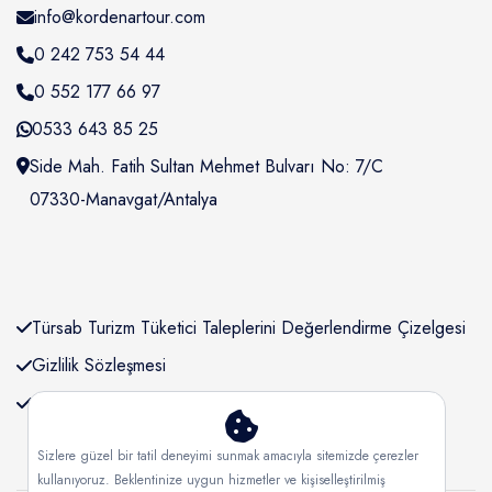
Wonderful 4.5+
45
Otobüsle Yurtdışı Turları
info@kordenartour.com
Very good 4+
21
Otobüsle İstanbul Çıkışlı
0 242 753 54 44
2
Good 3.5+
Balkan Turları
78
0 552 177 66 97
Otobüsle Ankara Çıkışlı
0533 643 85 25
1
Balkan Turları
Style
Side Mah. Fatih Sultan Mehmet Bulvarı No: 7/C
Otobüsle İstanbul Çıkışlı
Budget
92
0
07330-Manavgat/Antalya
Yunanistan Turları
Mid-range
45
Özel Dönem Turları
Luxury
21
2026 Kurban Bayramı
Family-friendly
78
13
Yurdışı Turları
Türsab Turizm Tüketici Taleplerini Değerlendirme Çizelgesi
Business
679
2026 Ramazan Bayramı
Gizlilik Sözleşmesi
0
Yurtiçi Turları
KVKK Bilgilendirmesi
Neighborhood
30 Ağustos Yurtiçi Turları
7
Central London
92
Sizlere güzel bir tatil deneyimi sunmak amacıyla sitemizde çerezler
2026 Ramazan Bayramı
1
kullanıyoruz. Beklentinize uygun hizmetler ve kişiselleştirilmiş