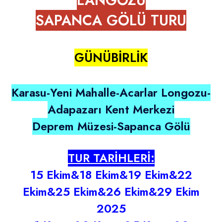
LANGOZU
Guests' favourite area
45
SAPANCA GÖLÜ TURU
Westminster Borough
21
Kensington and Chelsea
78
Oxford Street
679
GÜNÜBİRLİK
Karasu-Yeni Mahalle-Acarlar Longozu-
Adapazarı Kent Merkezi
Deprem Müzesi-Sapanca Gölü
TUR TARİHLERİ:
15 Ekim&18 Ekim&19 Ekim&22
Ekim&25 Ekim&26 Ekim&29 Ekim
2025