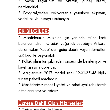
* Varsa ilaçlarınız ve vitamin, güneş kremi,
nemlendirici
* Fotoğraf/video çekiyorsanız yeterince ekipman,
yedek pil vb. almayı unutmayın.
EK BİLGİLER:
* Misafirlerimiz Müzeler için yanında müze kartı
bulundurmalıdır. Oradaki yoğunluk sebebiyle Ankara’
da en yakın Müze’ den gidip alabilir veya internetten
QR kod ile başvurabilir.
* Koltuk planı tur çıkmadan öncesinde belirleniyor ve
kayıt sırasına göre yapılır.
* Araçlarımız 2017 model üstü 19-31-35-46 kişilik
turizm paketli araçlardır.
* Misafirlerimiz rahat kıyafet ve rahat ayakkabı tercih
etmelerini tavsiye ederiz
Ücrete Dahil Olan Hizmetler:
* Turizm Araçlarıyla Ulaşım