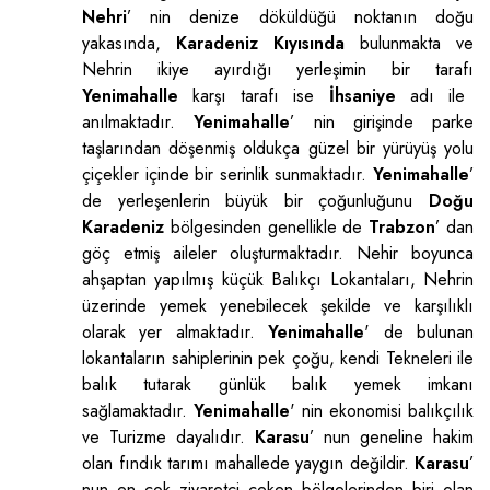
Nehri
’ nin denize döküldüğü noktanın doğu
yakasında,
Karadeniz Kıyısında
bulunmakta ve
Nehrin ikiye ayırdığı yerleşimin bir tarafı
Yenimahalle
karşı tarafı ise
İhsaniye
adı ile
anılmaktadır.
Yenimahalle
’ nin girişinde parke
taşlarından döşenmiş oldukça güzel bir yürüyüş yolu
çiçekler içinde bir serinlik sunmaktadır.
Yenimahalle
’
de yerleşenlerin büyük bir çoğunluğunu
Doğu
Karadeniz
bölgesinden genellikle de
Trabzon
’ dan
göç etmiş aileler oluşturmaktadır. Nehir boyunca
ahşaptan yapılmış küçük Balıkçı Lokantaları, Nehrin
üzerinde yemek yenebilecek şekilde ve karşılıklı
olarak yer almaktadır.
Yenimahalle
' de bulunan
lokantaların sahiplerinin pek çoğu, kendi Tekneleri ile
balık tutarak günlük balık yemek imkanı
sağlamaktadır.
Yenimahalle
' nin ekonomisi balıkçılık
ve Turizme dayalıdır.
Karasu
’ nun geneline hakim
olan fındık tarımı mahallede yaygın değildir.
Karasu
’
nun en çok ziyaretçi çeken bölgelerinden biri olan