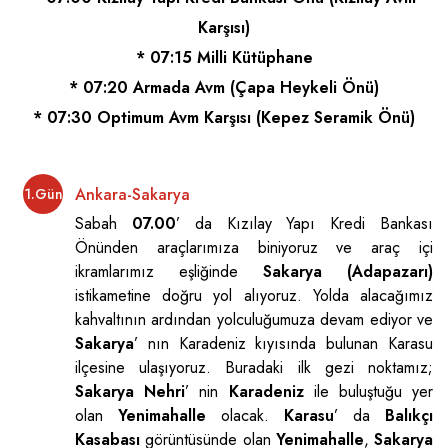
Karşısı)
* 07:15 Milli Kütüphane
* 07:20 Armada Avm (Çapa Heykeli Önü)
* 07:30 Optimum Avm Karşısı (Kepez Seramik Önü)
Ankara-Sakarya
1.Gün
Sabah
07.00
’ da Kızılay Yapı Kredi Bankası
Önünden araçlarımıza biniyoruz ve araç içi
ikramlarımız eşliğinde
Sakarya (Adapazarı)
istikametine doğru yol alıyoruz. Yolda alacağımız
kahvaltının ardından yolculuğumuza devam ediyor ve
Sakarya
’ nın Karadeniz kıyısında bulunan Karasu
ilçesine ulaşıyoruz. Buradaki ilk gezi noktamız;
Sakarya Nehri
’ nin
Karadeniz
ile buluştuğu yer
olan
Yenimahalle
olacak.
Karasu
’ da
Balıkçı
Kasabası
görüntüsünde olan
Yenimahalle
,
Sakarya