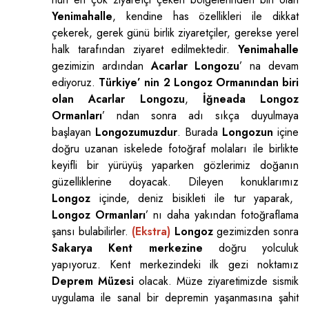
Yenimahalle
, kendine has özellikleri ile dikkat
çekerek, gerek günü birlik ziyaretçiler, gerekse yerel
halk tarafından ziyaret edilmektedir.
Yenimahalle
gezimizin ardından
Acarlar Longozu
’ na devam
ediyoruz.
Türkiye’ nin 2 Longoz Ormanından biri
olan Acarlar Longozu
,
İğneada Longoz
Ormanları
’ ndan sonra adı sıkça duyulmaya
başlayan
Longozumuzdur
. Burada
Longozun
içine
doğru uzanan iskelede fotoğraf molaları ile birlikte
keyifli bir yürüyüş yaparken gözlerimiz doğanın
güzelliklerine doyacak. Dileyen konuklarımız
Longoz
içinde, deniz bisikleti ile tur yaparak,
Longoz Ormanları
’ nı daha yakından fotoğraflama
şansı bulabilirler.
(Ekstra)
Longoz
gezimizden sonra
Sakarya Kent merkezine
doğru yolculuk
yapıyoruz. Kent merkezindeki ilk gezi noktamız
Deprem Müzesi
olacak. Müze ziyaretimizde sismik
uygulama ile sanal bir depremin yaşanmasına şahit