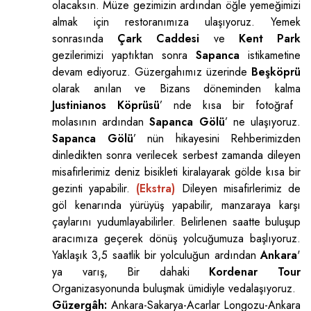
olacaksın. Müze gezimizin ardından öğle yemeğimizi
almak için restoranımıza ulaşıyoruz. Yemek
sonrasında
Çark Caddesi
ve
Kent Park
gezilerimizi yaptıktan sonra
Sapanca
istikametine
devam ediyoruz. Güzergahımız üzerinde
Beşköprü
olarak anılan ve Bizans döneminden kalma
Justinianos Köprüsü
’ nde kısa bir fotoğraf
molasının ardından
Sapanca Gölü
’ ne ulaşıyoruz.
Sapanca Gölü
’ nün hikayesini Rehberimizden
dinledikten sonra verilecek serbest zamanda dileyen
misafirlerimiz deniz bisikleti kiralayarak gölde kısa bir
gezinti yapabilir.
(Ekstra)
Dileyen misafirlerimiz de
göl kenarında yürüyüş yapabilir, manzaraya karşı
çaylarını yudumlayabilirler. Belirlenen saatte buluşup
aracımıza geçerek dönüş yolcuğumuza başlıyoruz.
Yaklaşık 3,5 saatlik bir yolculuğun ardından
Ankara
'
ya varış, Bir dahaki
Kordenar Tour
Organizasyonunda buluşmak ümidiyle vedalaşıyoruz.
Güzergâh:
Ankara-Sakarya-Acarlar Longozu-Ankara