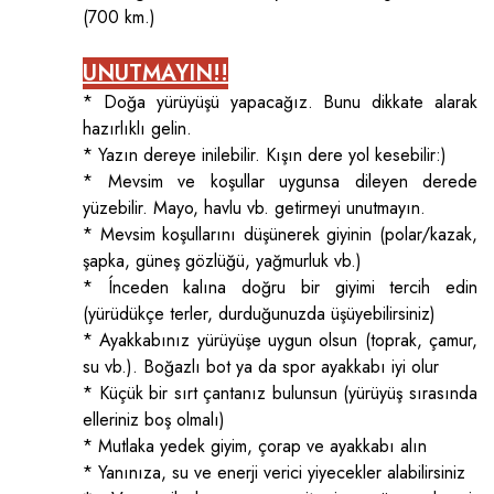
(700 km.)
UNUTMAYIN!!
* Doğa yürüyüşü yapacağız. Bunu dikkate alarak
US$72
hazırlıklı gelin.
* Yazın dereye inilebilir. Kışın dere yol kesebilir:)
* Mevsim ve koşullar uygunsa dileyen derede
yüzebilir. Mayo, havlu vb. getirmeyi unutmayın.
* Mevsim koşullarını düşünerek giyinin (polar/kazak,
US$72
şapka, güneş gözlüğü, yağmurluk vb.)
* Ínceden kalına doğru bir giyimi tercih edin
(yürüdükçe terler, durduğunuzda üşüyebilirsiniz)
US$72
* Ayakkabınız yürüyüşe uygun olsun (toprak, çamur,
su vb.). Boğazlı bot ya da spor ayakkabı iyi olur
* Küçük bir sırt çantanız bulunsun (yürüyüş sırasında
elleriniz boş olmalı)
* Mutlaka yedek giyim, çorap ve ayakkabı alın
* Yanınıza, su ve enerji verici yiyecekler alabilirsiniz