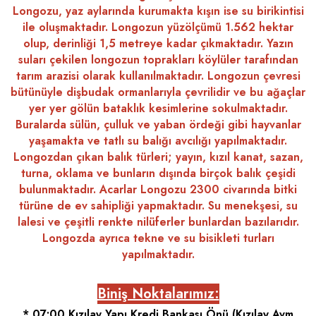
Longozu, yaz aylarında kurumakta kışın ise su birikintisi
ile oluşmaktadır. Longozun yüzölçümü 1.562 hektar
olup, derinliği 1,5 metreye kadar çıkmaktadır. Yazın
suları çekilen longozun toprakları köylüler tarafından
tarım arazisi olarak kullanılmaktadır. Longozun çevresi
bütünüyle dişbudak ormanlarıyla çevrilidir ve bu ağaçlar
yer yer gölün bataklık kesimlerine sokulmaktadır.
Buralarda sülün, çulluk ve yaban ördeği gibi hayvanlar
yaşamakta ve tatlı su balığı avcılığı yapılmaktadır.
Longozdan çıkan balık türleri; yayın, kızıl kanat, sazan,
turna, oklama ve bunların dışında birçok balık çeşidi
bulunmaktadır. Acarlar Longozu 2300 civarında bitki
türüne de ev sahipliği yapmaktadır. Su menekşesi, su
lalesi ve çeşitli renkte nilüferler bunlardan bazılarıdır.
Longozda ayrıca tekne ve su bisikleti turları
yapılmaktadır.
Biniş Noktalarımız:
* 07:00 Kızılay Yapı Kredi Bankası Önü (Kızılay Avm