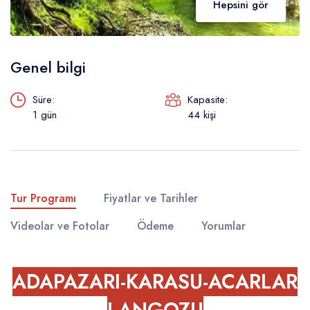
Wonderful 4.5+
45
Hepsini gör
Very good 4+
21
Good 3.5+
78
Genel bilgi
Style
Süre:
Kapasite:
1 gün
44 kişi
Budget
92
Mid-range
45
Luxury
21
Family-friendly
78
Tur Programı
Fiyatlar ve Tarihler
Business
679
Videolar ve Fotolar
Ödeme
Yorumlar
Neighborhood
ADAPAZARI-KARASU-
ACARLAR
Central London
92