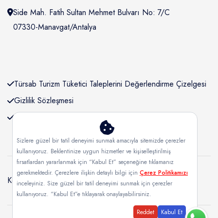
Side Mah. Fatih Sultan Mehmet Bulvarı No: 7/C
07330-Manavgat/Antalya
Türsab Turizm Tüketici Taleplerini Değerlendirme Çizelgesi
Gizlilik Sözleşmesi
KVKK Bilgilendirmesi
Sizlere güzel bir tatil deneyimi sunmak amacıyla sitemizde çerezler
kullanıyoruz. Beklentinize uygun hizmetler ve kişiselleştirilmiş
fırsatlardan yararlanmak için “Kabul Et” seçeneğine tıklamanız
gerekmektedir. Çerezlere ilişkin detaylı bilgi için
Çerez Politikamızı
Kordenartour
Hakkımızda
İletişim
Banka Bilgileri
inceleyiniz. Size güzel bir tatil deneyimi sunmak için çerezler
kullanıyoruz. “Kabul Et”e tıklayarak onaylayabilirsiniz.
Reddet
Kabul Et